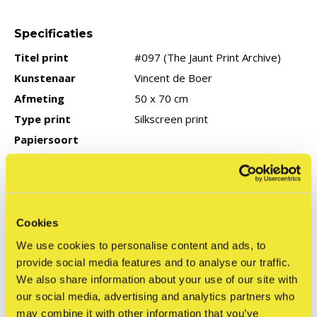
Specificaties
Titel print
#097 (The Jaunt Print Archive)
Kunstenaar
Vincent de Boer
Afmeting
50 x 70 cm
Type print
Silkscreen print
Papiersoort
Type editie
Limited: 50 stuks
Gesigneerd
Ja
Productie jaar
2023
COA
Geen
Cookies
We use cookies to personalise content and ads, to
provide social media features and to analyse our traffic.
We also share information about your use of our site with
Reviews
our social media, advertising and analytics partners who
0
/ 5
may combine it with other information that you’ve