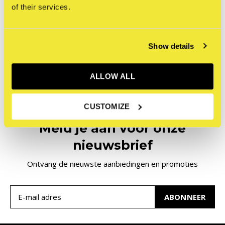
of their services.
and Graffiti (2024)
€34,95
Incl. btw
Show details
Seen 1 of the 1 products
ALLOW ALL
CUSTOMIZE
Meld je aan voor onze
nieuwsbrief
Ontvang de nieuwste aanbiedingen en promoties
ABONNEER