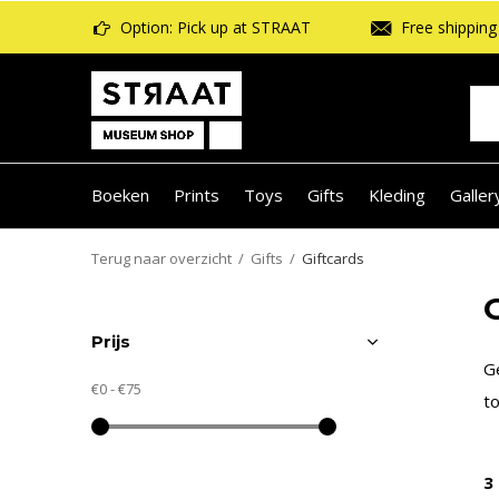
Option: Pick up at STRAAT
Free shipping 
Boeken
Prints
Toys
Gifts
Kleding
Galler
Terug naar overzicht
Gifts
Giftcards
Prijs
G
€0
-
€75
to
3