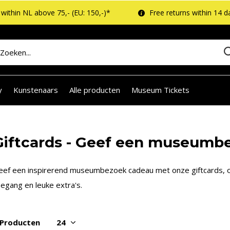
within NL above 75,- (EU: 150,-)*
Free returns within 14 d
y
Kunstenaars
Alle producten
Museum Tickets
Giftcards - Geef een museumb
eef een inspirerend museumbezoek cadeau met onze giftcards, o
egang en leuke extra's.
 Producten