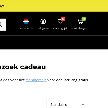
ays
0
0
nederlands
inloggen
verlanglijst
winkelwagen
ezoek cadeau
f kies voor het
membership
voor een jaar lang gratis