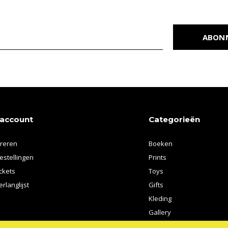
ABON
 account
Categorieën
treren
Boeken
estellingen
Prints
ickets
Toys
erlanglijst
Gifts
Kleding
Gallery
Kunstenaars