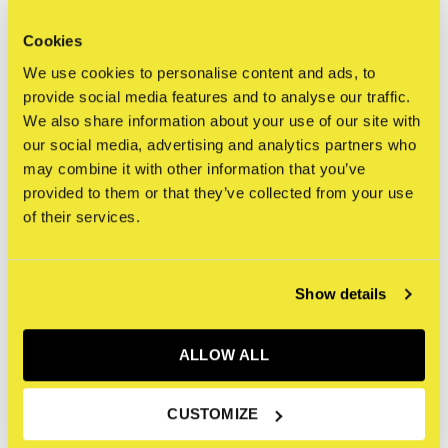
€750,00
€4.000,00
Incl. btw
Incl. btw
Cookies
We use cookies to personalise content and ads, to
provide social media features and to analyse our traffic.
We also share information about your use of our site with
our social media, advertising and analytics partners who
may combine it with other information that you’ve
provided to them or that they’ve collected from your use
of their services.
Show details
STRAAT Museum
STRAAT Gallery
ALLOW ALL
PJay (Baby Angel, GVB,
Faith XLVII - In Three
TBH) Frith - Mega Toys,
Moons - Tapestry III
Series A: 'Codex' Atomic
€3.000,00
CUSTOMIZE
Baby Clone
Incl. btw
€180,00