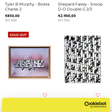
Tyler B Murphy - Boeta
Shepard Fairey - Snoop
Charlie 2
D-O Double G 2/3
€850,00
€2.900,00
Incl. btw
Incl. btw
SOLD OUT
STRAAT Museum
STRAAT Gallery
AGAIN - Arrows
Georgia Hill - Marguerite