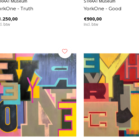
TRAAT Museum
STRAAT Museum
orkOne - Truth
YorkOne - Good
1.250,00
€900,00
cl. btw
Incl. btw