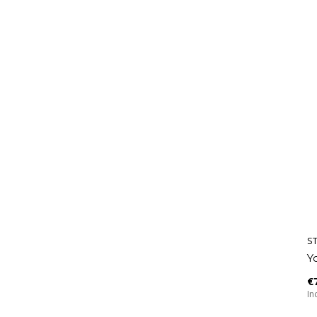
S
Y
€
In