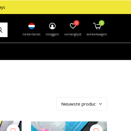
ays
0
0
nederlands
inloggen
verlanglijst
winkelwagen