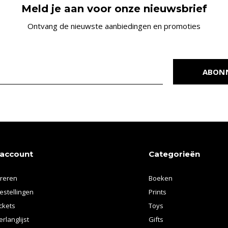
Meld je aan voor onze nieuwsbrief
Ontvang de nieuwste aanbiedingen en promoties
ABON
 account
Categorieën
treren
Boeken
estellingen
Prints
ickets
Toys
erlanglijst
Gifts