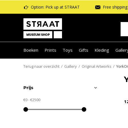
Option: Pick up at STRAAT
Free shipping 
Boeken
Prints
Toys
Gifts
Kleding
Galler
Terug naar overzicht
Gallery
Original Artworks
YorkO
Prijs
€0
-
€2500
1