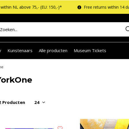
within NL above 75,- (EU: 150,-)*
Free returns within 14 d
y
Kunstenaars
Alle producten
Museum Tickets
ne
YorkOne
2 Producten