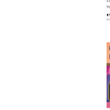
S
Y
€
In