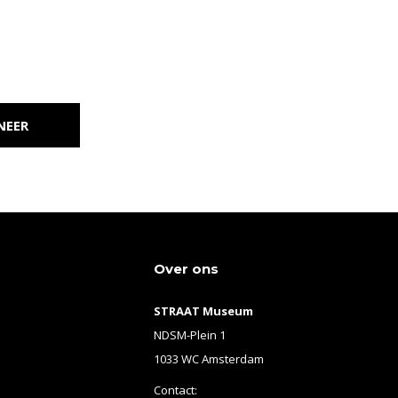
NEER
Over ons
STRAAT Museum
NDSM-Plein 1
1033 WC Amsterdam
Contact: