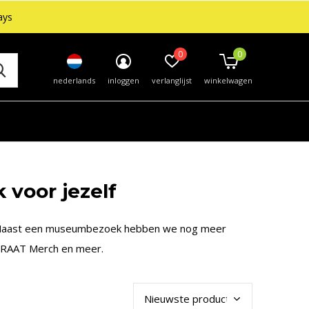
ays
0
0
nederlands
inloggen
verlanglijst
winkelwagen
 voor jezelf
Naast een museumbezoek hebben we nog meer
STRAAT Merch en meer.