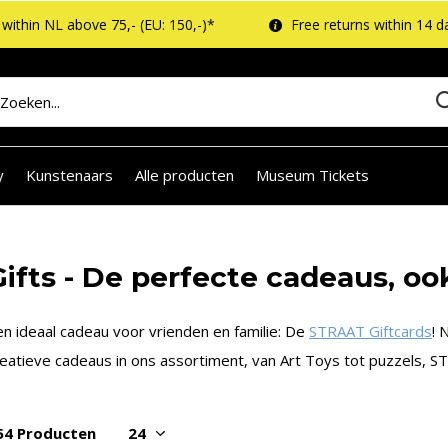
within NL above 75,- (EU: 150,-)*
Free returns within 14 d
y
Kunstenaars
Alle producten
Museum Tickets
Gifts - De perfecte cadeaus, ook
en ideaal cadeau voor vrienden en familie: De
STRAAT Giftcards
! 
reatieve cadeaus in ons assortiment, van Art Toys tot puzzels, 
54 Producten