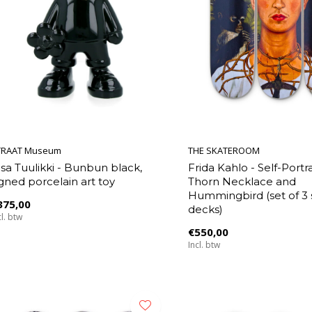
TRAAT Museum
THE SKATEROOM
iisa Tuulikki - Bunbun black,
Frida Kahlo - Self-Portra
igned porcelain art toy
Thorn Necklace and
Hummingbird (set of 3 
375,00
decks)
cl. btw
€550,00
Incl. btw