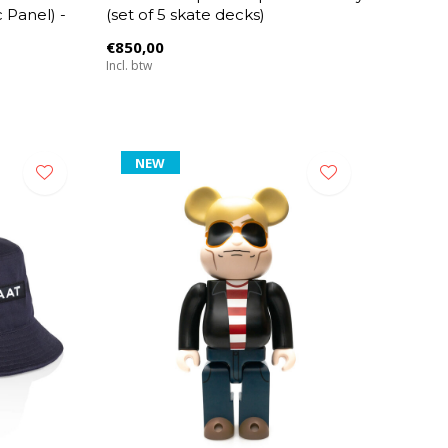
 Panel) -
(set of 5 skate decks)
€850,00
Incl. btw
NEW