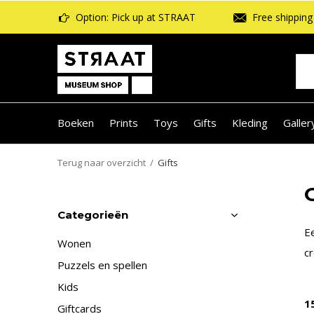
Option: Pick up at STRAAT
Free shipping 
Boeken
Prints
Toys
Gifts
Kleding
Galler
Terug naar overzicht
Gifts
Categorieën
E
Wonen
c
Puzzels en spellen
Kids
1
Giftcards