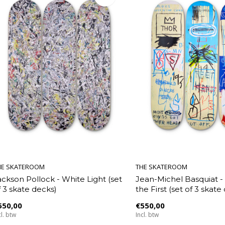
HE SKATEROOM
THE SKATEROOM
ackson Pollock - White Light (set
Jean-Michel Basquiat -
f 3 skate decks)
the First (set of 3 skate
550,00
€550,00
cl. btw
Incl. btw