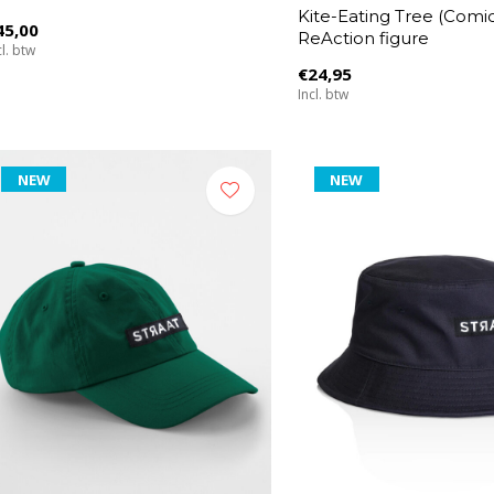
Kite-Eating Tree (Comic
45,00
ReAction figure
cl. btw
€24,95
Incl. btw
NEW
NEW