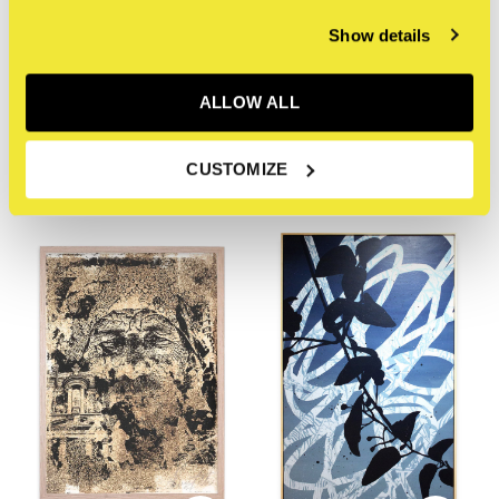
Show details
The Jaunt
The Jaunt
ALLOW ALL
Liz Flores - Florecita
Vincent de Boer - Print
#097
€250,00
Incl. btw
€150,00
CUSTOMIZE
Incl. btw