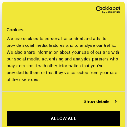
Specificaties
Titel print
Weak Becomes Hero
Cookies
Kunstenaar
HERA of Herakut
We use cookies to personalise content and ads, to
Afmeting
50 x 70 cm
provide social media features and to analyse our traffic.
Type print
Digital print (poster)
We also share information about your use of our site with
Papiersoort
our social media, advertising and analytics partners who
Type editie
Open (ongenummerd)
may combine it with other information that you’ve
Gesigneerd
Nee
provided to them or that they’ve collected from your use
of their services.
Productie jaar
COA
Geen
Show details
Reviews
ALLOW ALL
5
/ 5