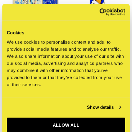
Cookies
THE SKATEROOM
THE SKATEROOM
We use cookies to personalise content and ads, to
Jean-Michel Basquiat -
Mark Gonzales - Untitled
provide social media features and to analyse our traffic.
Charles the First (set of 3
2 (Skate deck)
We also share information about your use of our site with
skate decks)
€150,00
our social media, advertising and analytics partners who
€550,00
Incl. btw
may combine it with other information that you’ve
Incl. btw
provided to them or that they’ve collected from your use
of their services.
Show details
ALLOW ALL