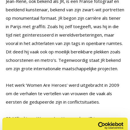
Jean-René, ook bekend als JR, is een Franse fotograaf en
beeldend kunstenaar, bekend van zijn zwart-wit portretten
op monumentaal formaat. JR begon zijn carrière als tiener
in Parijs met graffiti. Zoals hij zelf toegeeft, was hij in die
tijd niet geïnteresseerd in wereldverbeteringen, maar
vooral in het achterlaten van zijn tags in openbare ruimtes.
Dit deed hij vaak ook op moeilijk bereikbare plekken zoals
schoorstenen en metro’s. Tegenwoordig staat JR bekend
om zijn grote internationale maatschappelijke projecten.
Het werk ‘Women Are Heroes’ werd uitgebracht in 2009
om de verhalen te vertellen van vrouwen die vaak als
eersten de gedupeerde zijn in conflictsituaties.
28 Millimètres, Women Are Heroes door JR in
samenwerking met THE SKATEROOM. Dit bedrijf werkt