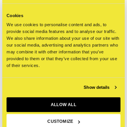
samen met ‘s werelds meest invloedrijke artiesten om
internationale skate- en educatieve non-profit organisaties
Cookies
te ondersteunen. Samen met JR heeft THE SKATEROOM
We use cookies to personalise content and ads, to
een gelimiteerd aantal van vijfhonderd skateboard-decks
provide social media features and to analyse our traffic.
geproduceerd en genummerd. Het skateboard-deck is
We also share information about your use of our site with
our social media, advertising and analytics partners who
gemaakt van zevenlaags Canadian maple wood en bevat
may combine it with other information that you’ve
een geprinte handtekening van JR. Elk skateboard-deck
provided to them or that they’ve collected from your use
komt met twee muurbevestigings-kits en heeft een
of their services.
afmeting van 80X20 cm (31X8 inch).
Show details
ALLOW ALL
Reviews
CUSTOMIZE