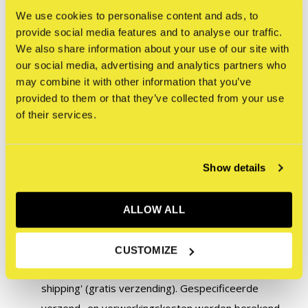
We use cookies to personalise content and ads, to
provide social media features and to analyse our traffic.
We also share information about your use of our site with
our social media, advertising and analytics partners who
Let op:
may combine it with other information that you’ve
provided to them or that they’ve collected from your use
Om ervoor te zorgen dat originele kunstwerken en
of their services.
kunstwerken die deel uitmaken van een tentoonstelling in
de STRAAT Gallery veilig worden verzonden, nemen we
Show details
extra voorzorgsmaatregelen zoals op maat gemaakte
verpakking en behandeling, gespecialiseerd transport en in
sommige gevallen verzekering. Daarom zijn de volgende
ALLOW ALL
bepalingen van toepassing:
CUSTOMIZE
Dit kunstwerk komt niet in aanmerking voor 'free
shipping' (gratis verzending). Gespecificeerde