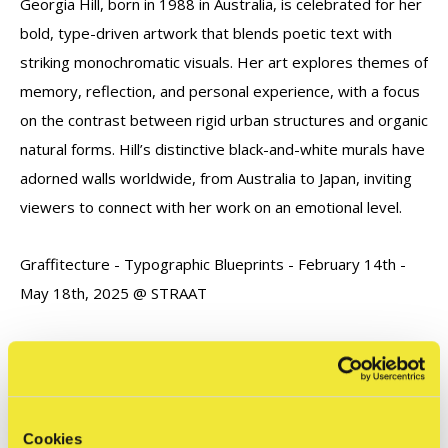
Georgia Hill, born in 1988 in Australia, is celebrated for her
bold, type-driven artwork that blends poetic text with
striking monochromatic visuals. Her art explores themes of
memory, reflection, and personal experience, with a focus
on the contrast between rigid urban structures and
organic
natural forms. Hill’s distinctive black-and-white murals have
adorned walls worldwide, from Australia to Japan, inviting
viewers to connect with her work on an emotional level.
Graffitecture - Typographic Blueprints - February 14th -
May 18th, 2025 @ STRAAT
Interested in this work? Please contact us with any
questions or for a shipping quote.
exhibitions@straatmuseum.com
Cookies