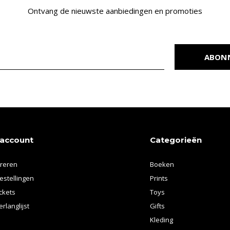
Ontvang de nieuwste aanbiedingen en promoties
ABON
 account
Categorieën
treren
Boeken
estellingen
Prints
ickets
Toys
erlanglijst
Gifts
Kleding