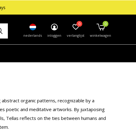
ays
0
0
nederlands
inloggen
verlanglijst
winkelwagen
ing abstract organic patterns, recognizable by a
ates poetic and meditative artworks. By juxtaposing
als, Tellas reflects on the ties between humans and
stem.