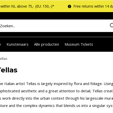
within NL above 75,- (EU: 150,-)*
Free returns within 14 d
y
Kunstenaars
Alle producten
Museum Tickets
ellas
ellas
e Italian artist Tellas is largely inspired by flora and foliage. Us
phisticated aesthetic and a great attention to detail, Tellas cre
s work directly into the urban context through his largescale mur
ature and the complex dynamics that blends us into a singular sy