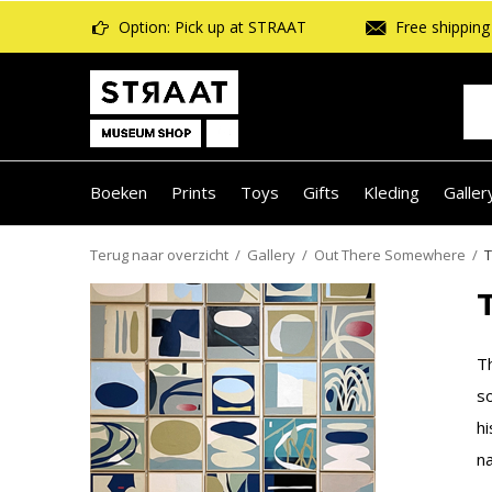
Option: Pick up at STRAAT
Free shipping 
Boeken
Prints
Toys
Gifts
Kleding
Galler
Terug naar overzicht
Gallery
Out There Somewhere
T
T
Th
so
hi
n