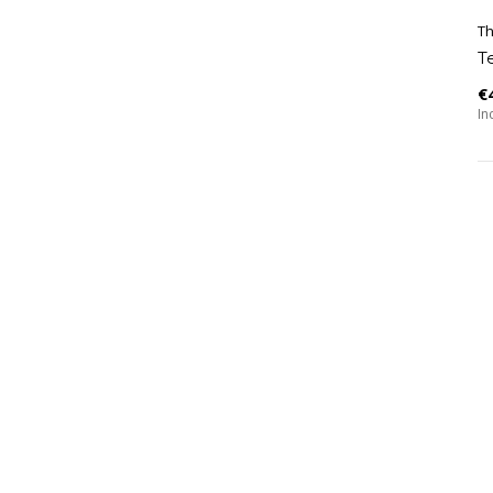
Th
Te
€
In