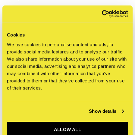
Om ervoor te zorgen dat originele kunstwerken en
kunstwerken die deel uitmaken van een tentoonstelling in
de STRAAT Gallery veilig worden verzonden, nemen we
Cookies
extra voorzorgsmaatregelen zoals op maat gemaakte
We use cookies to personalise content and ads, to
verpakking en behandeling, gespecialiseerd transport en in
provide social media features and to analyse our traffic.
sommige gevallen verzekering. Daarom zijn de volgende
We also share information about your use of our site with
our social media, advertising and analytics partners who
bepalingen van toepassing:
may combine it with other information that you’ve
provided to them or that they’ve collected from your use
Dit kunstwerk komt niet in aanmerking voor 'free
of their services.
shipping' (gratis verzending). Gespecificeerde
verzend- en verwerkingskosten worden berekend
nadat de aankoop is voltooid, wij nemen contact met
Show details
u op over deze extra kosten.
Dit kunstwerk is uitgesloten van enige kortingen
ALLOW ALL