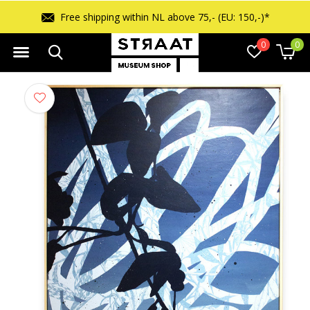
Free shipping within NL above 75,- (EU: 150,-)*
0
0