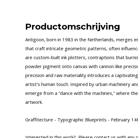
Productomschrijving
Antigoon, born in 1983 in the Netherlands, merges e
that craft intricate geometric patterns, often influe
are custom-built ink plotters, contraptions that bur
powder pigment onto canvas with cannon-like precisi
precision and raw materiality introduces a captivati
artist’s human touch. Inspired by urban machinery and
emerge from a “dance with the machines,” where these
artwork.
Graffitecture - Typographic Blueprints - February 
Interested in this work? Please contact us with any q