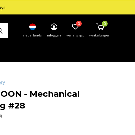
ays
0
0
nederlands
inloggen
verlanglijst
winkelwagen
ery
OON - Mechanical
ng #28
0)