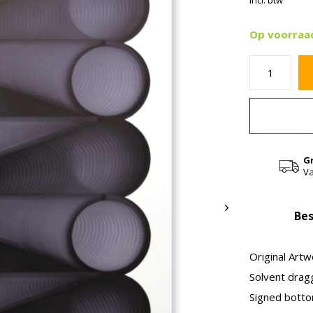
Incl. btw
Op voorraa
G
Va
Bes
Original Artw
Solvent drag
Signed botto