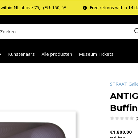
within NL above 75,- (EU: 150,-)*
Free returns within 14 d
y
Kunstenaars
Alle producten
Museum Tickets
STRAAT Gall
ANTIG
Buffi
(
€1.800,00