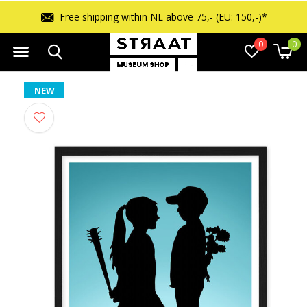
Free shipping within NL above 75,- (EU: 150,-)*
0
0
NEW