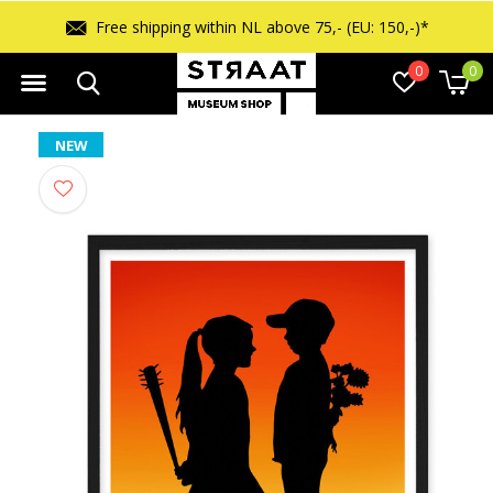
Free shipping within NL above 75,- (EU: 150,-)*
0
0
NEW