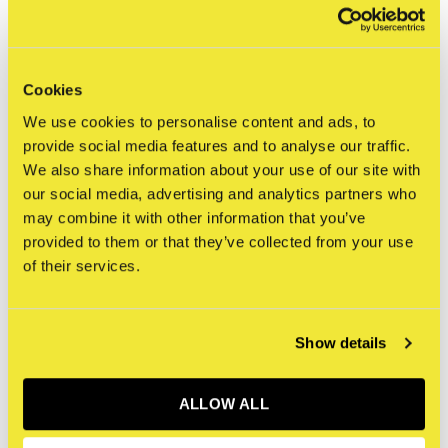
artists. Hoe dan ook is dit een boek waar elke liefhebber
van street art zijn hart aan kan ophalen.
Cookies
Specificaties
We use cookies to personalise content and ads, to
Taal
Engels
provide social media features and to analyse our traffic.
Bindwijze
Paperback
We also share information about your use of our site with
Afmeting
241 x 167 mm
our social media, advertising and analytics partners who
may combine it with other information that you’ve
Aantal pagina's
332
provided to them or that they’ve collected from your use
Eerste verschijning
2025
of their services.
Uitgeverij
Uitgeverij Komma
ISBN
9789083456676
Show details
Reviews
ALLOW ALL
0
/ 5