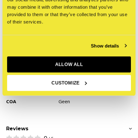
may combine it with other information that you’ve
provided to them or that they’ve collected from your use
Specificaties
of their services.
Titel print
Repainting Subway Art
Kunstenaar
Tripl/Furious
Show details
Afmeting
40 x 50 cm
Type print
Fine art print, 12 colors
ALLOW ALL
Papiersoort
270 grams fine art paper
Type editie
Limited: 150 stuks
CUSTOMIZE
Gesigneerd
Productie jaar
2024
COA
Geen
Reviews