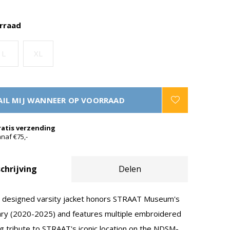
rraad
L
XL
IL MIJ WANNEER OP VOORRAAD
ratis verzending
naf €75,-
chrijving
Delen
ly designed varsity jacket honors STRAAT Museum's
ary (2020-2025) and features multiple embroidered
ng tribute to STRAAT's iconic location on the NDSM-