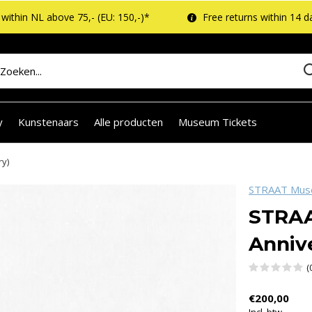
within NL above 75,- (EU: 150,-)*
Free returns within 14 d
y
Kunstenaars
Alle producten
Museum Tickets
ry)
STRAAT Mu
STRAA
Anniv
(
€200,00