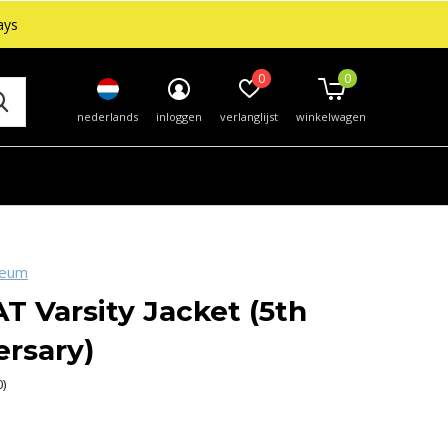
ays
0
0
nederlands
inloggen
verlanglijst
winkelwagen
seum
T Varsity Jacket (5th
ersary)
0)