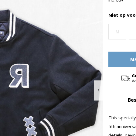
Incl. btw
Niet op voo
M
MA
G
Va
Bes
This special
5th annivers
details, payi