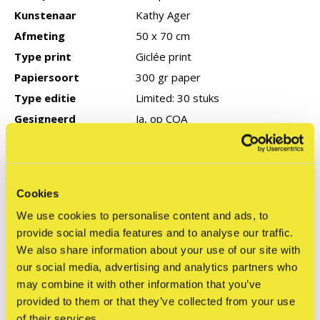
Kunstenaar
Kathy Ager
Afmeting
50 x 70 cm
Type print
Giclée print
Papiersoort
300 gr paper
Type editie
Limited: 30 stuks
Gesigneerd
Ja, op COA
Productie jaar
2024
COA
Ja
Cookies
We use cookies to personalise content and ads, to
Reviews
provide social media features and to analyse our traffic.
0
/ 5
We also share information about your use of our site with
our social media, advertising and analytics partners who
may combine it with other information that you’ve
Related articles
provided to them or that they’ve collected from your use
of their services.