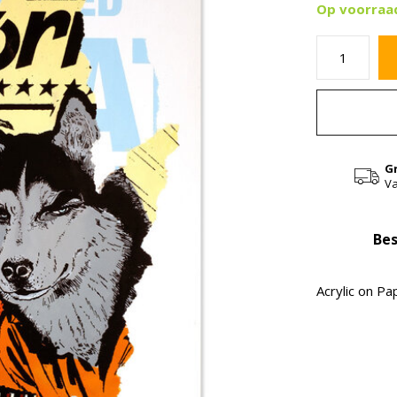
Op voorraa
G
Va
Bes
Acrylic on Pa