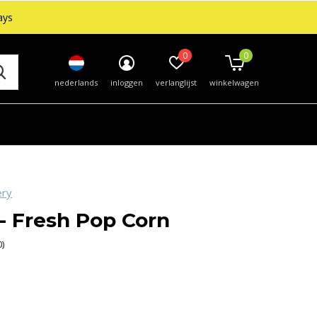
ays
0
0
nederlands
inloggen
verlanglijst
winkelwagen
ery
- Fresh Pop Corn
0)