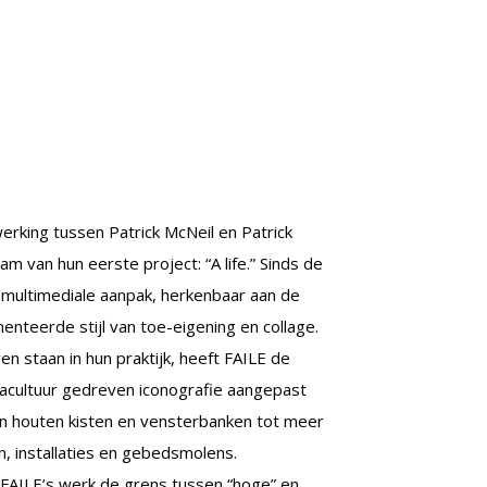
erking tussen Patrick McNeil en Patrick
m van hun eerste project: “A life.” Sinds de
 multimediale aanpak, herkenbaar aan de
enteerde stijl van toe-eigening en collage.
en staan in hun praktijk, heeft FAILE de
acultuur gedreven iconografie aangepast
an houten kisten en vensterbanken tot meer
n, installaties en gebedsmolens.
FAILE’s werk de grens tussen “hoge” en