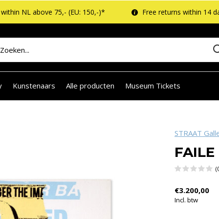
within NL above 75,- (EU: 150,-)*
Free returns within 14 d
y
Kunstenaars
Alle producten
Museum Tickets
STRAAT Gall
FAILE 
(
€3.200,00
Incl. btw