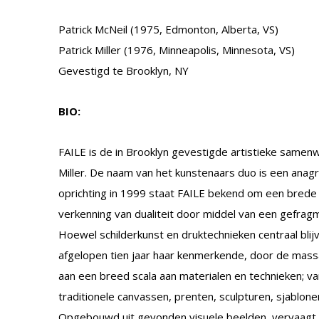
Patrick McNeil (1975, Edmonton, Alberta, VS)
Patrick Miller (1976, Minneapolis, Minnesota, VS)
Gevestigd te Brooklyn, NY
BIO:
FAILE is de in Brooklyn gevestigde artistieke samenw
Miller. De naam van het kunstenaars duo is een anagra
oprichting in 1999 staat FAILE bekend om een brede
verkenning van dualiteit door middel van een gefragm
Hoewel schilderkunst en druktechnieken centraal blijv
afgelopen tien jaar haar kenmerkende, door de mass
aan een breed scala aan materialen en technieken; v
traditionele canvassen, prenten, sculpturen, sjablone
Opgebouwd uit gevonden visuele beelden, vervaagt 