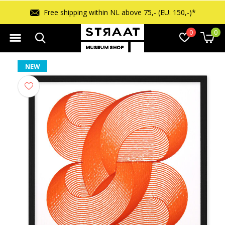
Free shipping within NL above 75,- (EU: 150,-)*
0
0
NEW