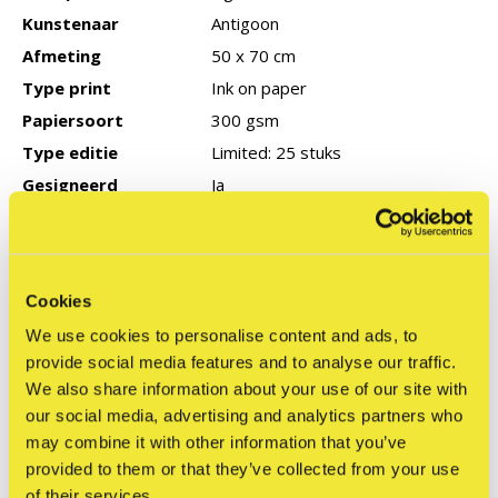
Kunstenaar
Antigoon
Afmeting
50 x 70 cm
Type print
Ink on paper
Papiersoort
300 gsm
Type editie
Limited: 25 stuks
Gesigneerd
Ja
Productie jaar
2025
COA
Geen
Cookies
We use cookies to personalise content and ads, to
Reviews
provide social media features and to analyse our traffic.
0
/ 5
We also share information about your use of our site with
our social media, advertising and analytics partners who
may combine it with other information that you’ve
Related articles
provided to them or that they’ve collected from your use
of their services.