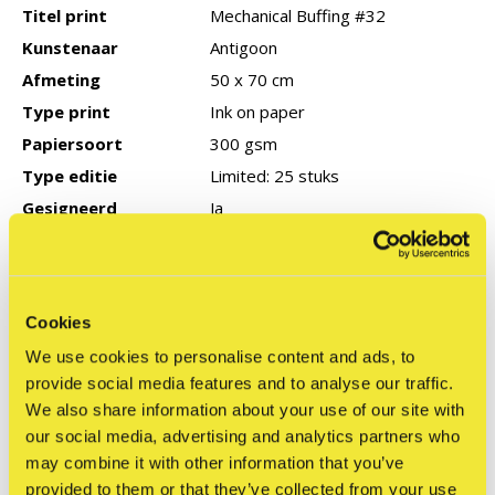
Titel print
Mechanical Buffing #32
Kunstenaar
Antigoon
Afmeting
50 x 70 cm
Type print
Ink on paper
Papiersoort
300 gsm
Type editie
Limited: 25 stuks
Gesigneerd
Ja
Productie jaar
2026
COA
Geen
Cookies
We use cookies to personalise content and ads, to
Reviews
provide social media features and to analyse our traffic.
0
/ 5
We also share information about your use of our site with
our social media, advertising and analytics partners who
may combine it with other information that you’ve
Related articles
provided to them or that they’ve collected from your use