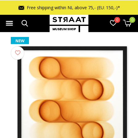
Free shipping within NL above 75,- (EU: 150,-)*
0
0
NEW