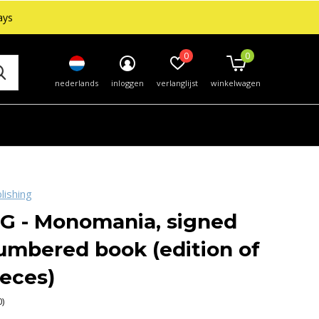
ays
0
0
nederlands
inloggen
verlanglijst
winkelwagen
lishing
 - Monomania, signed
umbered book (edition of
ieces)
0)