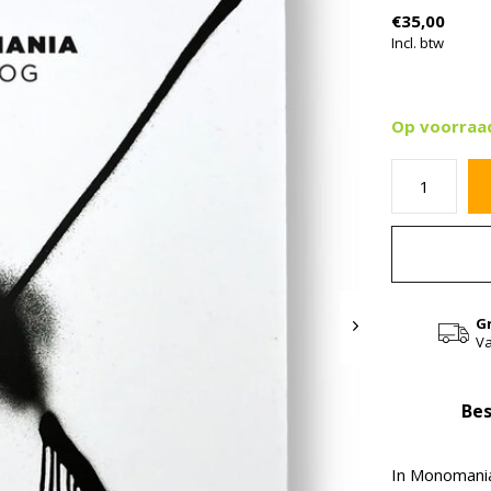
€35,00
Incl. btw
Op voorraa
G
Va
Bes
In Monomania