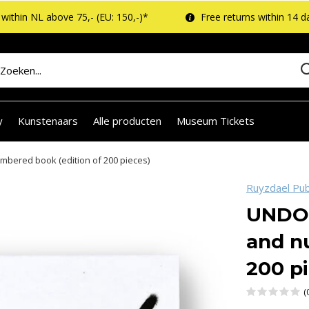
within NL above 75,- (EU: 150,-)*
Free returns within 14 d
y
Kunstenaars
Alle producten
Museum Tickets
bered book (edition of 200 pieces)
Ruyzdael Pub
UNDOG
and n
200 p
(