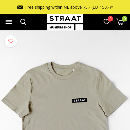
Free shipping within NL above 75,- (EU: 150,-)*
0
0