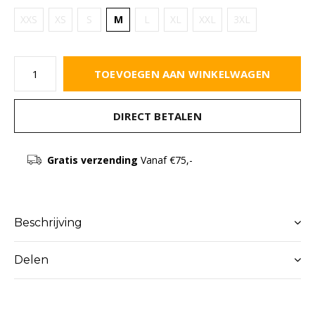
XXS
XS
S
M
L
XL
XXL
3XL
TOEVOEGEN AAN WINKELWAGEN
DIRECT BETALEN
Gratis verzending
Vanaf €75,-
Beschrijving
Delen