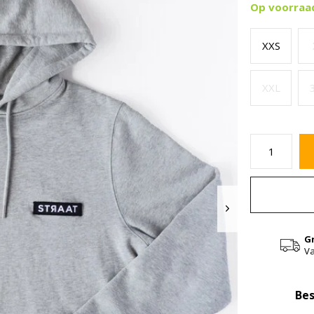
Op voorraa
XXS
XXL
G
Va
Bes