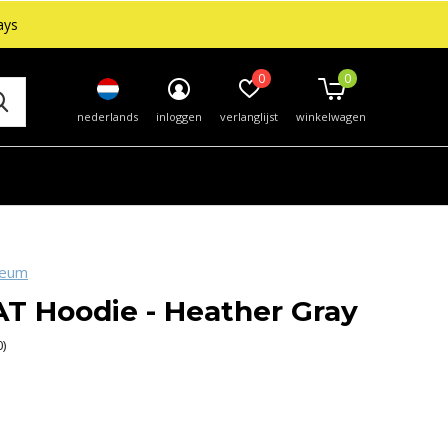
ays
0
0
nederlands
inloggen
verlanglijst
winkelwagen
seum
T Hoodie - Heather Gray
0)