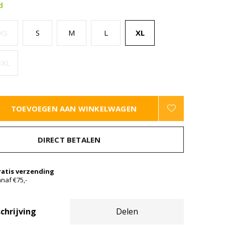
d
XS
S
M
L
XL
3XL
TOEVOEGEN AAN WINKELWAGEN
DIRECT BETALEN
ratis verzending
naf €75,-
chrijving
Delen