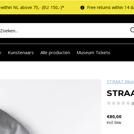
within NL above 75,- (EU: 150,-)*
Free returns within 14 d
y
Kunstenaars
Alle producten
Museum Tickets
STRAAT Mu
STRAA
(
€80,00
Incl. btw