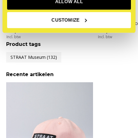
ALLOW ALL
STRAAT Museum
STRAAT Museum
CUSTOMIZE
STRAAT Dad Cap - Beige
STRAAT Dad Cap 
€25,00
€25,00
Incl. btw
Incl. btw
Product tags
STRAAT Museum
(132)
Recente artikelen