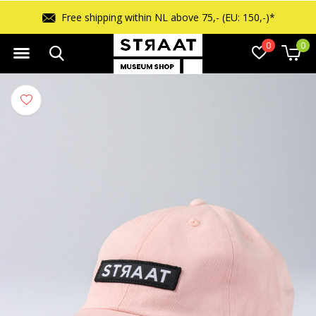
Free shipping within NL above 75,- (EU: 150,-)*
0
0