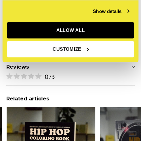
Afmeting
200 x 250 mm
Aantal pagina's
50
Show details
Eerste verschijning
2020
Uitgeverij
Dokument Press
ALLOW ALL
ISBN
9789188369369
CUSTOMIZE
Reviews
0
/ 5
Related articles