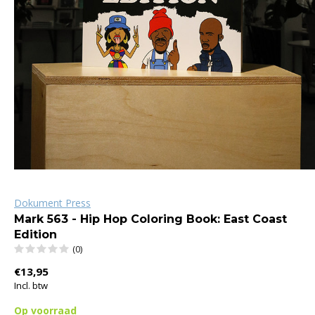
Dokument Press
Mark 563 - Hip Hop Coloring Book: East Coast
Edition
(0)
€13,95
Incl. btw
Op voorraad