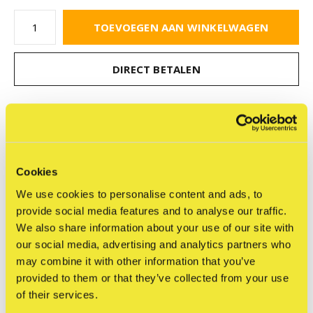
TOEVOEGEN AAN WINKELWAGEN
DIRECT BETALEN
Gratis verzending
Vanaf €75,-
Vandaag verzonden?
Je hebt nog
08 : 32 :
30
Cookies
Delen
We use cookies to personalise content and ads, to
provide social media features and to analyse our traffic.
We also share information about your use of our site with
our social media, advertising and analytics partners who
Reviews
may combine it with other information that you’ve
0
/ 5
provided to them or that they’ve collected from your use
of their services.