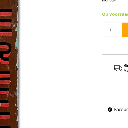
Incl. btw
Op voorraa
G
Va
Faceb