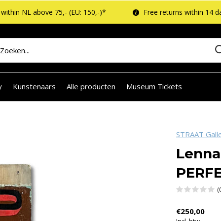
within NL above 75,- (EU: 150,-)*
Free returns within 14 d
y
Kunstenaars
Alle producten
Museum Tickets
STRAAT Gall
Lenna
PERF
(
€250,00