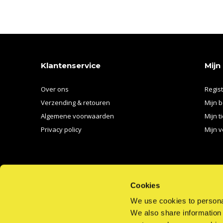
Klantenservice
Mijn
Over ons
Regis
Verzending & retouren
Mijn b
Algemene voorwaarden
Mijn t
Privacy policy
Mijn v
Cookies
We use cookies to personal
We also share information 
BEL ONS
EMAIL ONS