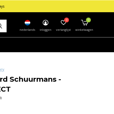
ays
0
0
nederlands
inloggen
verlanglijst
winkelwagen
ery
rd Schuurmans -
ECT
0)