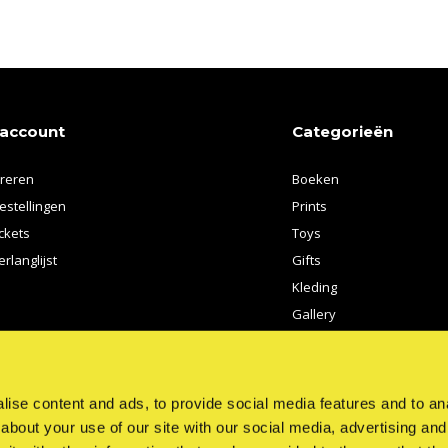
 account
Categorieën
treren
Boeken
estellingen
Prints
ickets
Toys
erlanglijst
Gifts
Kleding
Gallery
Kunstenaars
ise content and ads, to provide social media features and to anal
about your use of our site with our social media, advertising and