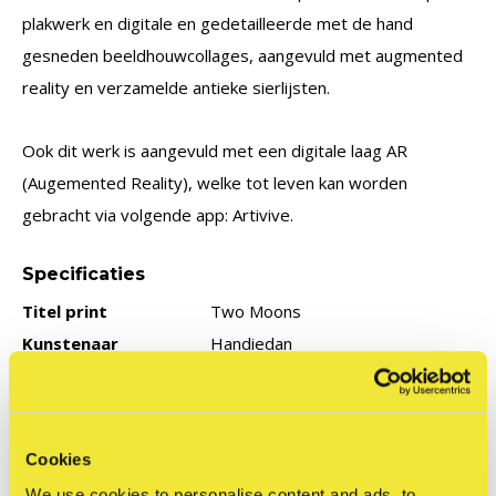
plakwerk en digitale en gedetailleerde met de hand
gesneden beeldhouwcollages, aangevuld met augmented
reality en verzamelde antieke sierlijsten.
Ook dit werk is aangevuld met een digitale laag AR
(Augemented Reality), welke tot leven kan worden
gebracht via volgende app: Artivive.
Specificaties
Titel print
Two Moons
Kunstenaar
Handiedan
Afmeting
42 x 55 cm
Type print
Giclée print
Papiersoort
315 gsm Etching Cotton Rag
Cookies
Type editie
Limited: 44 stuks
We use cookies to personalise content and ads, to