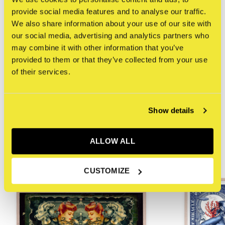
Gesigneerd
Ja
provide social media features and to analyse our traffic.
Productie jaar
2025
We also share information about your use of our site with
COA
Geen
our social media, advertising and analytics partners who
may combine it with other information that you’ve
provided to them or that they’ve collected from your use
of their services.
Reviews
0
/ 5
Show details
Related articles
ALLOW ALL
CUSTOMIZE