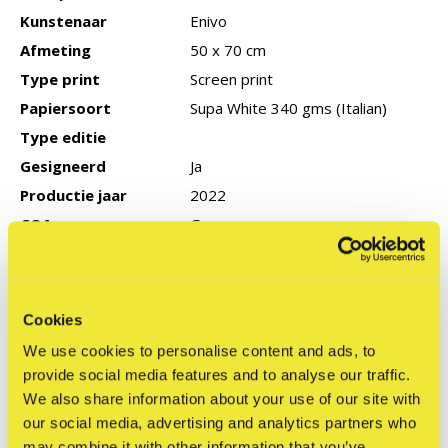
Kunstenaar
Enivo
Afmeting
50 x 70 cm
Type print
Screen print
Papiersoort
Supa White 340 gms (Italian)
Type editie
Gesigneerd
Ja
Productie jaar
2022
COA
Geen
Reviews
Cookies
0
/ 5
We use cookies to personalise content and ads, to
provide social media features and to analyse our traffic.
We also share information about your use of our site with
Related articles
our social media, advertising and analytics partners who
may combine it with other information that you’ve