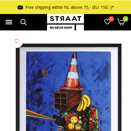
Free shipping within NL above 75,- (EU: 150,-)*
0
0