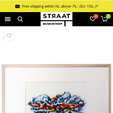
 (EU: 150,-)*
Free returns within 14 d
0
0