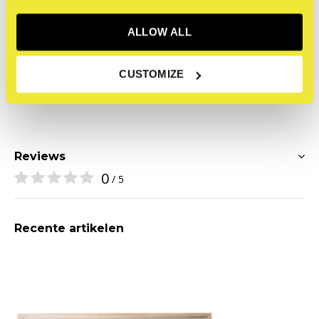
Het kunstwerk 'Untitled' (2020) door DOES is onderdeel
ALLOW ALL
van onze
Citaat van de straat
tentoonstelling.
CUSTOMIZE
Reviews
0
/ 5
Recente artikelen