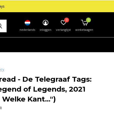
ays
0
0
nederlands
inloggen
verlanglijst
winkelwagen
ery
ead - De Telegraaf Tags:
egend of Legends, 2021
 Welke Kant...")
0)