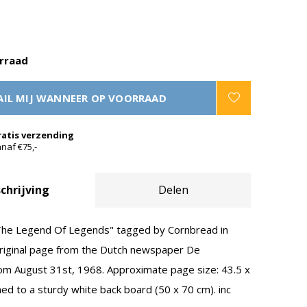
rraad
IL MIJ WANNEER OP VOORRAAD
ratis verzending
naf €75,-
chrijving
Delen
he Legend Of Legends" tagged by Cornbread in
riginal page from the Dutch newspaper De
rom August 31st, 1968. Approximate page size: 43.5 x
ed to a sturdy white back board (50 x 70 cm). inc