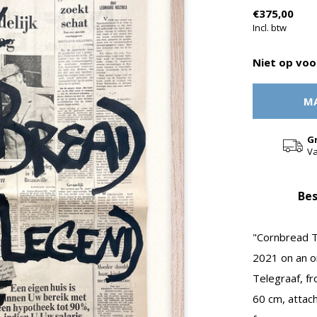
€375,00
Incl. btw
Niet op voo
MA
G
Va
Bes
"Cornbread T
2021 on an o
Telegraaf, f
60 cm, attach