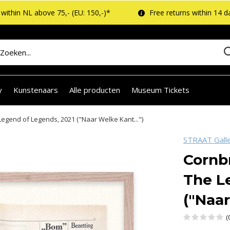
within NL above 75,- (EU: 150,-)*
Free returns within 14 d
y
Kunstenaars
Alle producten
Museum Tickets
Legend of Legends, 2021 ("Naar Welke Kant...")
STRAAT Gall
Cornbr
The L
("Naar
(