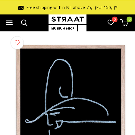
Free shipping within NL above 75,- (EU: 150,-)*
0
0