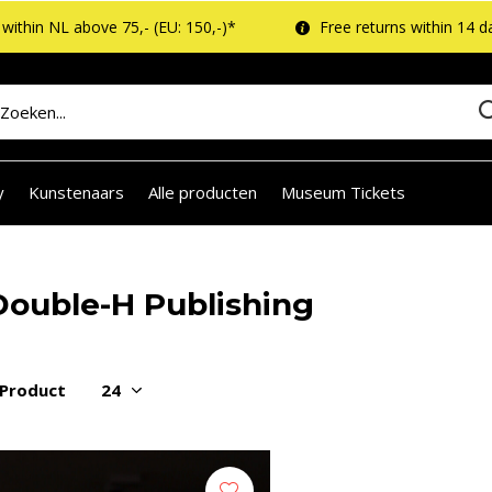
within NL above 75,- (EU: 150,-)*
Free returns within 14 d
y
Kunstenaars
Alle producten
Museum Tickets
Double-H Publishing
 Product