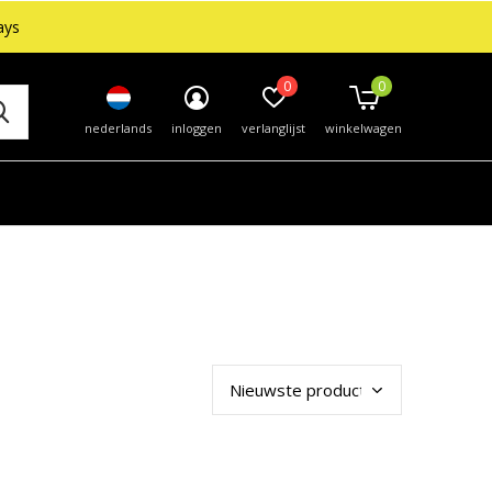
ays
0
0
nederlands
inloggen
verlanglijst
winkelwagen