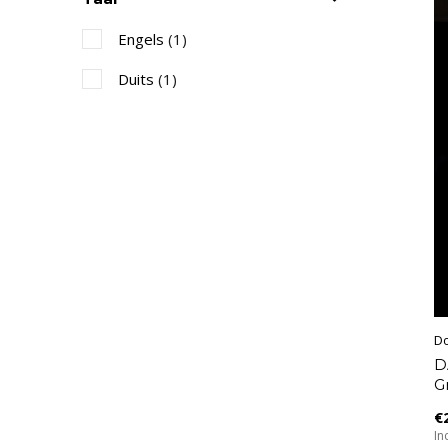
Engels
(1)
Duits
(1)
Do
D
Gr
€
In