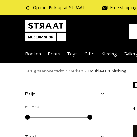
Option: Pick up at STRAAT
Free shipping 
Boeken
Prints
Toys
Gifts
Kleding
Galler
Terug naar overzicht
Merken
Double-H Publishing
Prijs
€0
-
€30
1
Taal