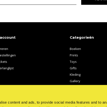
 account
Categorieën
treren
Boeken
estellingen
Prints
ickets
Toys
erlanglijst
Gifts
Kleding
Gallery
Kunstenaars
ise content and ads, to provide social media features and to anal