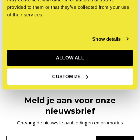
provided to them or that they’ve collected from your use
Bio Editions
of their services.
John Fekner - Detective
Show zine
€39,95
Show details
Incl. btw
Seen 1 of the 1 products
ALLOW ALL
CUSTOMIZE
Meld je aan voor onze
nieuwsbrief
Ontvang de nieuwste aanbiedingen en promoties