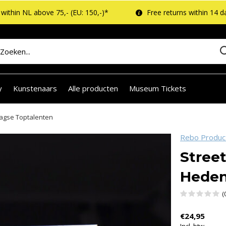
within NL above 75,- (EU: 150,-)*
Free returns within 14 d
y
Kunstenaars
Alle producten
Museum Tickets
aagse Toptalenten
Rebo Produc
Street
Heden
(
€24,95