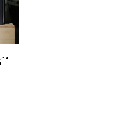
year
d