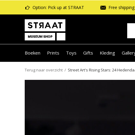
Option: Pick up at STRAAT
Free shipping 
Boeken
Prints
Toys
Gifts
Kleding
Galler
Terug naar overzicht
Street Art's Rising Stars: 24 Hedend