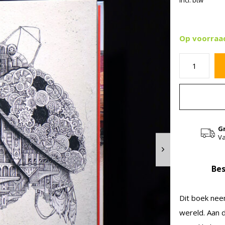
Incl. btw
Op voorraa
G
Va
Bes
Dit boek nee
wereld. Aan d