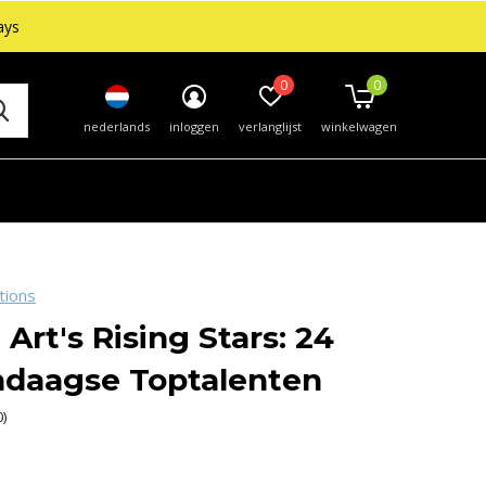
ays
0
0
nederlands
inloggen
verlanglijst
winkelwagen
tions
 Art's Rising Stars: 24
daagse Toptalenten
0)