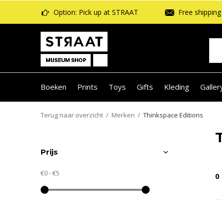
Option: Pick up at STRAAT
Free shipping 
Boeken
Prints
Toys
Gifts
Kleding
Galler
Terug naar overzicht
Merken
Thinkspace Editions
Prijs
€0
-
€5
0