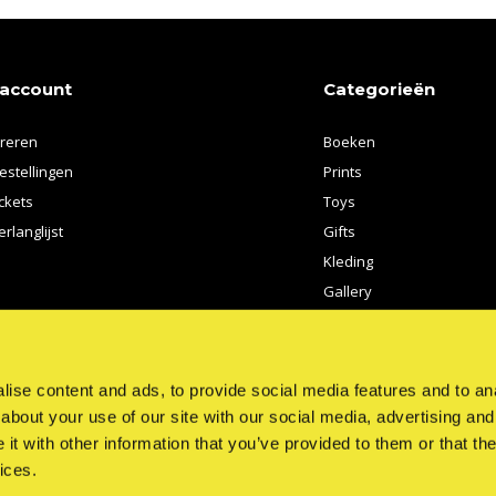
 account
Categorieën
treren
Boeken
estellingen
Prints
ickets
Toys
erlanglijst
Gifts
Kleding
Gallery
Kunstenaars
ise content and ads, to provide social media features and to anal
about your use of our site with our social media, advertising and
t with other information that you’ve provided to them or that the
ices.