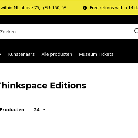
within NL above 75,- (EU: 150,-)*
Free returns within 14 d
y
Kunstenaars
Alle producten
Museum Tickets
Thinkspace Editions
 Producten