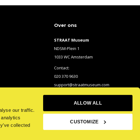
Over ons
STRAAT Museum
NDSM-Plein 1
1033 WC Amsterdam
Contact:
020 370 9630
support@straatmuseum.com
ALLOW ALL
yse our traffic.
 analytics
CUSTOMIZE
y’ve collected