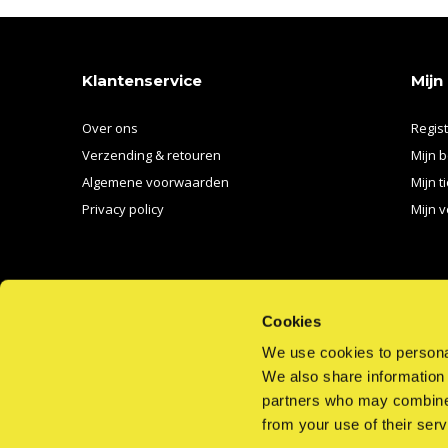
Klantenservice
Mijn
Over ons
Regis
Verzending & retouren
Mijn b
Algemene voorwaarden
Mijn t
Privacy policy
Mijn v
Cookies
We use cookies to personal
We also share information 
BEL ONS
EMAIL ONS
partners who may combine i
from your use of their serv