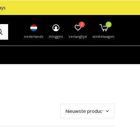
ays
0
0
nederlands
inloggen
verlanglijst
winkelwagen